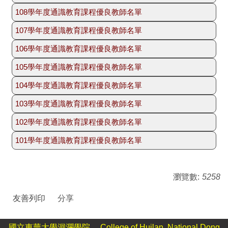
人文社會科學學院公共行政學系 羅晉老
學優良教師）
108學年度通識教育課程優良教師名單
洄瀾學院語言中心 吳佩儀老師
教師系所/ 姓名
教授課程
師
語言中心吳佩儀老師
理工學院生化暨分子醫學科學系 劉振倫
107學年度通識教育課程優良教師名單
洄瀾學院體育中心 陳怡靜老師
教師系所/ 姓名
教授課程
師資培育中心李真文老師
體育(一)(二)
老師
花師教育學院教育行政與管理學系 吳新
106學年度通識教育課程優良教師名單
華語文中心傅國忠老師
教師系所/ 姓名
教授課程
英語(二)(三)
體育中心
體育(三)羽球
傑老師
105學年度通識教育課程優良教師名單
教師系所/ 姓名
教授課程
高階華語(一)
英語溝通一級
林國華老師
體育(四)壘球
104學年度通識教育課程優良教師名單
教師系所/ 姓名
教授課程
族群關係與文化學系
實用華語(一)(二)(
英語線上學習二級
體育(四)羽球
華語文中心
語言中心
臺灣原住民舞樂文化
103學年度通識教育課程優良教師名單
巴奈.母路老師
教師系所/ 姓名
教授課程
傅國忠老師
羅珮瑄老師
海洋生物研究所
進階華語(一)(三)(四)
英文閱讀與寫作二級
海洋探索
英語溝通三級
102學年度通識教育課程優良教師名單
劉弼仁老師
教師系所/ 姓名
教授課程
體育(一)
語言中心
基礎華語
英文閱讀與寫作三級
高階華語(一)
英語口語聽講(三)(
101學年度通識教育課程優良教師名單
教師系所/ 姓名
教授課程
體育(一)
體育(二)
吳仙風老師
科學與文學的對話
體育中心
民族語言與傳播學系
實用華語(一)(二)(三)
華語文中心
體育(一)(二)
英文與流行文化
媒體素養
教師系所/ 姓名
教授課程
林國華老師
黃毓超老師
幼兒教育學系
體育(二)
體育(三) 壘球、羽球
傅國忠老師
進階華語(三)(四)
哲學與人生
體育(三)適應體育
體育(一)(二)
瀏覽數:
5258
林偉信老師
教師系所/ 姓名
教授課程
體育中心
自然資源與環境學系
體育(三) 桌球、攀
體育(四) 游泳、壘
英語溝通三級
基礎華語
英語溝通一級
校園綠色廚房
體育(三)羽球
朱文正老師
體育(三)壘球
體育中心
宋秉明
球
友善列印
分享
通識教育專題講座
歷史學系
語言中心
英語線上學習三級
英語線上學習一級
英語線上學習二級
江正發老師
英語溝通一級
體育(四)適應體育
體育(三)羽球
體育(四) 桌球、攀
體育(一)(二)
陳進金
歷史與文化
斯安竹老師
英語口語聽講(一)(
性教育
英語溝通一級
體育中心
國立東華大學洄瀾學院 College of Huilan, National Dong