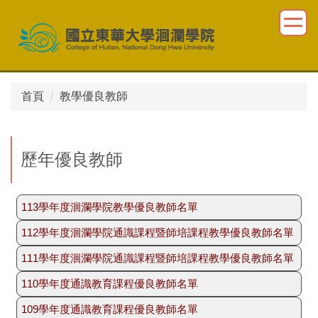
跳
到
主
要
內
容
首頁
教學優良教師
區
歷年優良教師
113學年度洄瀾學院教學優良教師名單
112學年度洄瀾學院通識課程暨師培課程教學優良教師名單
洄瀾學院體育中心 林國華老師（同時獲
選為校級教學優良教師）
111學年度洄瀾學院通識課程暨師培課程教學優良教師名單
洄瀾學院語言中心 吳佩儀老師（同時獲
人文社會科學學院公共行政學系 羅晉老
選為校級教學優良教師）
110學年度通識教育課程優良教師名單
民族語言與傳播學系黃毓超老師
師
洄瀾學院語言中心 吳仙風老師
體育中心朱文正老師（同時獲選為校級教
109學年度通識教育課程優良教師名單
洄瀾學院語言中心 陳勁廷老師