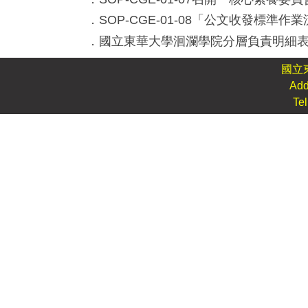
．
SOP-CGE-01-08「公文收發標準
．
國立東華大學洄瀾學院分層負責明細表(11
國立東華
Ad
Te