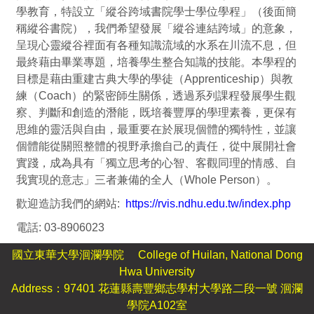
學教育，特設立「縱谷跨域書院學士學位學程」（後面簡
稱縱谷書院），我們希望發展「縱谷連結跨域」的意象，
呈現心靈縱谷裡面有各種知識流域的水系在川流不息，但
最終藉由畢業專題，培養學生整合知識的技能。本學程的
目標是藉由重建古典大學的學徒（Apprenticeship）與教
練（Coach）的緊密師生關係，透過系列課程發展學生觀
察、判斷和創造的潛能，既培養豐厚的學理素養，更保有
思維的靈活與自由，最重要在於展現個體的獨特性，並讓
個體能從關照整體的視野承擔自己的責任，從中展開社會
實踐，成為具有「獨立思考的心智、客觀同理的情感、自
我實現的意志」三者兼備的全人（Whole Person）。
歡迎造訪我們的網站:
https://rvis.ndhu.edu.tw/index.php
電話: 03-8906023
國立東華大學洄瀾學院 College of Huilan, National Dong
Hwa University
Address：97401 花蓮縣壽豐鄉志學村大學路二段一號 洄瀾
學院A102室