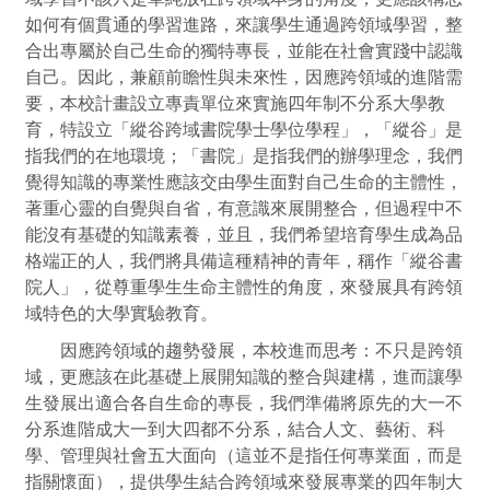
如何有個貫通的學習進路，來讓學生通過跨領域學習，整
合出專屬於自己生命的獨特專長，並能在社會實踐中認識
自己。因此，兼顧前瞻性與未來性，因應跨領域的進階需
要，本校計畫設立專責單位來實施四年制不分系大學教
育，特設立「縱谷跨域書院學士學位學程」，「縱谷」是
指我們的在地環境；「書院」是指我們的辦學理念，我們
覺得知識的專業性應該交由學生面對自己生命的主體性，
著重心靈的自覺與自省，有意識來展開整合，但過程中不
能沒有基礎的知識素養，並且，我們希望培育學生成為品
格端正的人，我們將具備這種精神的青年，稱作「縱谷書
院人」，從尊重學生生命主體性的角度，來發展具有跨領
域特色的大學實驗教育。
因應跨領域的趨勢發展，本校進而思考：不只是跨領
域，更應該在此基礎上展開知識的整合與建構，進而讓學
生發展出適合各自生命的專長，我們準備將原先的大一不
分系進階成大一到大四都不分系，結合人文、藝術、科
學、管理與社會五大面向（這並不是指任何專業面，而是
指關懷面），提供學生結合跨領域來發展專業的四年制大