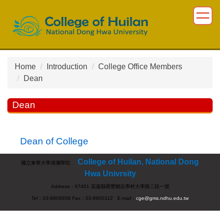
Jump
to
the
main
content
block
Home
Introduction
College Office Members
Dean
Dean
Dean of College
College of Huilan, National Dong
國立東華大學洄瀾學院
Hwa Univrsity
Address：97401 花蓮縣壽豐鄉志學村大學路二段一號
Tel：03-8906658 Fax：03-8900112 E-mail：
cge@gms.ndhu.edu.tw